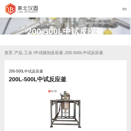
200-500L中试反应釜
首页
产品
工业 /中试级别反应釜
200-500L中试反应釜
>>
>>
>>
200-500L中试反应釜
200L-500L中试反应釜