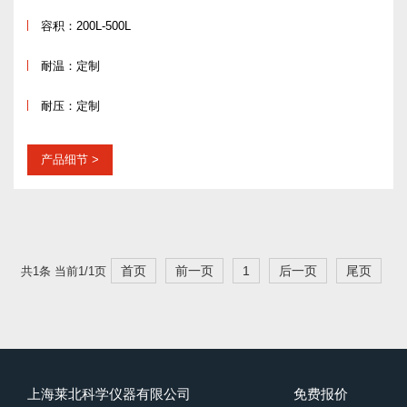
容积：200L-500L
耐温：定制
耐压：定制
产品细节
首页
前一页
1
后一页
尾页
共1条 当前1/1页
上海莱北科学仪器有限公司
免费报价