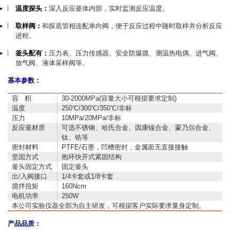
温度探头：
深入反应釜体内部，实时监测反应温度。
取样阀：
和探底管相连配单向阀，便于反应过程中随时取样并分析反应
进程。
釜头配有：
压力表、压力传感器、安全防爆膜、测温热电偶、进气阀、
放气阀、液体采样阀等。
基本参数：
容 积
30-2000MPa(容量大小可根据要求定制)
温度
250℃/300℃/350℃/非标
压力
10MPa/20MPa/非标
反应釜材质
可选不锈钢、哈氏合金、因康镍合金、蒙乃尔合金、
钛、锆等
密封材料
PTFE/石墨，凹槽密封，金属面无直接接触
坚固方式
抱环快开式紧固结构
釜头固定方式
固定釜头
出/入阀接口
1/4卡套或1/8卡套
搅拌扭矩
160Ncm
电机功率
250W
本公司实验仪器全部为自主研发，可根据客户实际要求量身定制。
产品品质：