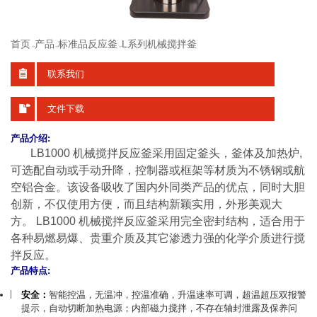
首页
产品
标准品反应釜
L系列机械搅拌釜
>>
>>
>>
联系我们
文件下载
产品介绍:
LB1000 机械搅拌反应釜采用固定釜头，釜体及加热炉,
可选配自动或手动升降，控制器或框架等材质为不锈钢或航
空铝合金。该设备
吸收了国内外同类产品的优点，同时大胆
创新，不仅使用方便，
而且结构新颖实用，外形美观大
方。
LB1000 机械搅拌反应釜
采用完全密封结构，
适合用于
各种易燃易爆、贵重介质及其它渗透力强的化学介质进行搅
拌反应。
产品特点:
安全：
智能控温，无温冲，控温准确，升温速率可调，超温超压双报警
提示，自动切断加热电源；内部磁力搅拌，不存在轴封泄露及保养问