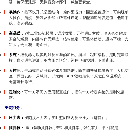
题，确保无泄露，无裸露旋转部件，试验更安全。
易操作
：抱环快开式坚固结构，操作更省力；固定釜盖设计，可实现单
人操作、清洗、安装及拆卸；转速可设定，智能加速到设定值，低速平
稳，高速强劲。
高品质
：7寸工业级触摸屏，温度数显；元件进口材质，哈氏合金防腐
安全防爆膜，内部构件无焊接，结构稳定，可整体移动。运转平稳，力
矩大，无火花，寿命长。
系统
：控制器可以实现对反应釜的加热、搅拌、程序编程。定时定量取
样，自动进气进液，釜内压力恒定，远程电磁控制，下游背压。
人性化
：手动或自动升降釜体及加热炉，随意调整触摸屏角度，人机交
互，界面友好；局域网、以太网、APP远程控制；原位自降温系统，
无需漫长等待。
定制化
：可针对不同的应用配置组件，提供针对特定实验的定制化需
求。
主要部分：
压力表：
双刻度压力表，实时监测釜内反应压力（进口）。
搅拌器：
磁力驱动搅拌器，带轴和搅拌桨，强劲有力、性能稳定。