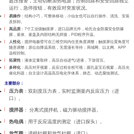
超压报警，主动切断加热电源；控制回路和安全回路独立
运行，急停按钮，有效应对突发状况
。
易操作
：结构小巧，可整体移动，小仙女也可以自行操作、清洗、安装
及拆卸。
高品质
：
7
寸工业级触摸屏，
进口品牌元件，哈氏合金防腐安全防爆
膜，釜体、釜盖及内部结构无焊接，
PID
程序升温。
人性化
：
搅拌电极臂可在三维空间内任意角度调整；触摸屏位置角度可
随意调整；
原位自降温系统，无需漫长等待
；局域网、以太网、
APP
远程控制
。
拓展
性
：
液体定量取样，高压自动进气
/
进液，下游背压。
多
样化
：高压对开视窗，反应过程全程可视；圆孔蓝宝石视窗，高压光
催化利器；自主设计高温高压电化学体系，静态、动态腐蚀测试。
主要部分：
压力表
：双刻度压力表，实时监测釜内反应压力（进
口）。
搅拌器
： 分离式搅拌机，磁力驱动搅拌器。
热电偶
：
用于反应温度的测定（进口探头）。
放气阀
：
进样针阀和放气针阀（进口）。