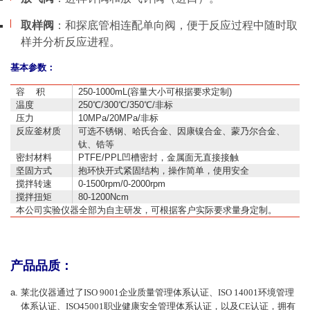
取样阀
：
和探底管相连配单向阀，便于反应过程中随时取
样并分析反应进程。
基本参数：
容 积
250-1000mL(容量大小可根据要求定制)
温度
250℃/300℃/350℃/非标
压力
10MPa/20MPa/非标
反应釜材质
可选不锈钢、哈氏合金、因康镍合金、蒙乃尔合金、
钛、锆等
密封材料
PTFE/PPL凹槽密封，金属面无直接接触
坚固方式
抱环快开式紧固结构，操作简单，使用安全
搅拌转速
0-1500rpm/0-2000rpm
搅拌扭矩
80-1200Ncm
本公司实验仪器全部为自主研发，可根据客户实际要求量身定制。
产品品质：
莱北仪器通过了
ISO 9001企业质量管理体系认证、ISO 14001环境管理
体系认证、ISO45001职业健康安全管理体系认证，以及CE认证，拥有