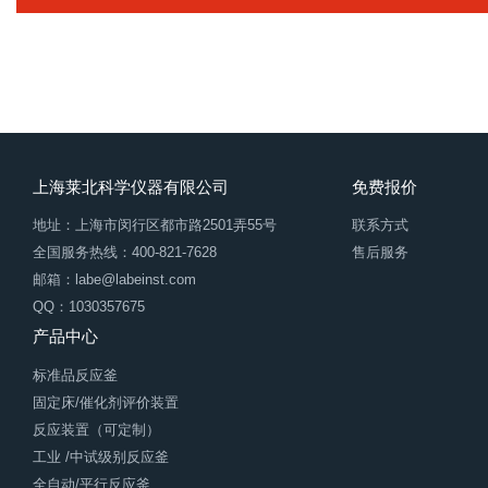
上海莱北科学仪器有限公司
免费报价
地址：上海市闵行区都市路2501弄55号
联系方式
全国服务热线：400-821-7628
售后服务
邮箱：labe@labeinst.com
QQ：1030357675
产品中心
标准品反应釜
固定床/催化剂评价装置
反应装置（可定制）
工业 /中试级别反应釜
全自动/平行反应釜