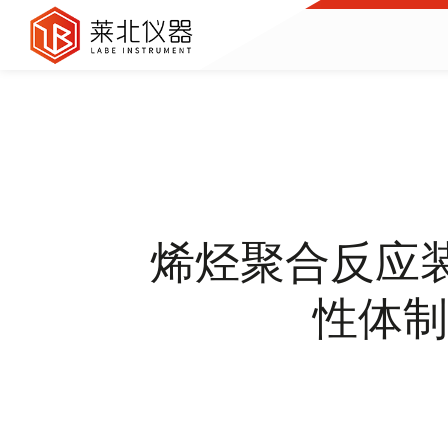
烯烃聚合反应装
性体