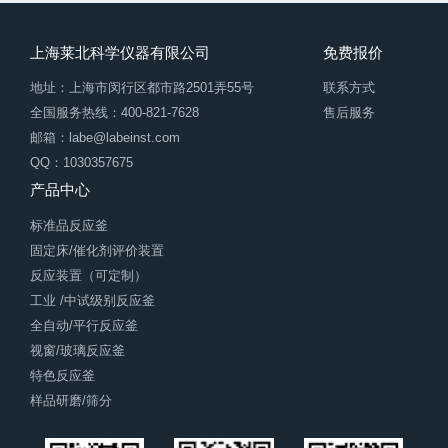
上海莱北科学仪器有限公司
免费报价
地址：上海市闵行区都市路2501弄55号
联系方式
全国服务热线：400-821-7628
售后服务
邮箱：labe@labeinst.com
QQ：1030357675
产品中心
标准品反应釜
固定床/催化剂评价装置
反应装置（可定制）
工业 /中试级别反应釜
全自动/平行反应釜
视窗/玻璃反应釜
特色反应釜
样品研磨/筛分