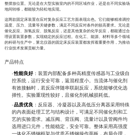
整摆放位置。无论是在大型实验室内的不同区域作业，还是在不同实验场
地间转移，都能较为轻松地实现。
这两款固定床装置在应对复杂反应工艺方面表现出色。它们能够精准调控
温度、压力、流量等关键参数，满足不同反应对条件的较高要求。无论是
催化反应、加氢反应、脱氢反应，还是其他复杂的化学反应，都能通过合
理设置装置参数，实现稳定的反应过程。在化工、能源、材料等多个领域
的科研与生产中，莱北仪器的固定床反应装置都发挥着重要作用，为推动
行业技术发展贡献力量。
产品特点
性能良好
：装置内部配备多种高精度传感器与工业级自
·
控系统，运行安全可靠，返混程度小。当流体与催化剂
有效接触时，若反应伴随串联副反应，系统能够优化选
择性。实验重现性较好，且催化剂机械损耗低。
品质优良
：反应器、冷凝器以及高低压分离器采用特殊
·
的内表面处理工艺与结构设计，可满足不同催化剂和工
艺的实验需求。减压阀、背压阀、流量计以及管阀件均
选用进口元件，性能稳定，安全可靠。整体采用高强度
一体化不锈钢框架与优质不锈钢操作面板，布局合理，