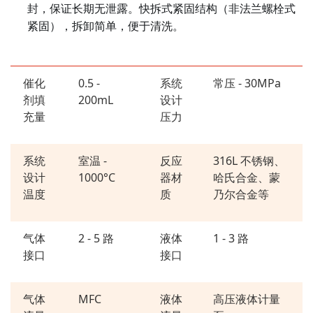
封，保证长期无泄露。快拆式紧固结构（非法兰螺栓式
紧固），拆卸简单，便于清洗。
催化
0.5 -
系统
常压
- 30MPa
剂填
200mL
设计
充量
压力
系统
室温
-
反应
316L 不锈钢、
设计
1000°C
器材
哈氏合金、蒙
温度
质
乃尔合金等
气体
2 - 5 路
液体
1 - 3 路
接口
接口
气体
MFC
液体
高压液体计量