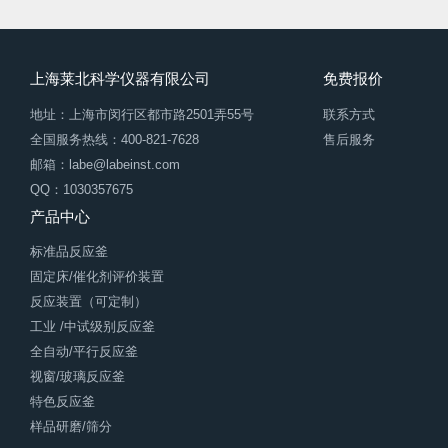
上海莱北科学仪器有限公司
免费报价
地址：上海市闵行区都市路2501弄55号
联系方式
全国服务热线：400-821-7628
售后服务
邮箱：labe@labeinst.com
QQ：1030357675
产品中心
标准品反应釜
固定床/催化剂评价装置
反应装置（可定制）
工业 /中试级别反应釜
全自动/平行反应釜
视窗/玻璃反应釜
特色反应釜
样品研磨/筛分