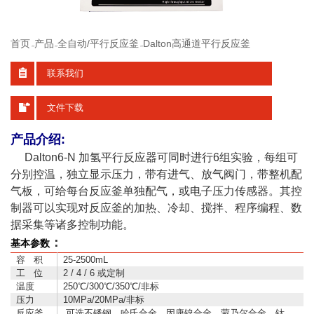
首页
产品
全自动/平行反应釜
Dalton高通道平行反应釜
>>
>>
>>
联系我们
文件下载
产品介绍:
Dalton6-N 加氢平行反应器可同时进行6组实验，每组可
分别控温，独立显示压力，带有进气、放气阀门，带整机配
气板，可给每台反应釜单独配气，或电子压力传感器。其控
制器可以实现对反应釜的加热、冷却、搅拌、程序编程、数
据采集等诸多控制功能。
：
基本参数
容 积
25-2500mL
工 位
2 / 4 / 6 或定制
温度
250℃/300℃/350℃/非标
压力
10MPa/20MPa/非标
反应釜
可选不锈钢、哈氏合金、因康镍合金、蒙乃尔合金、钛、