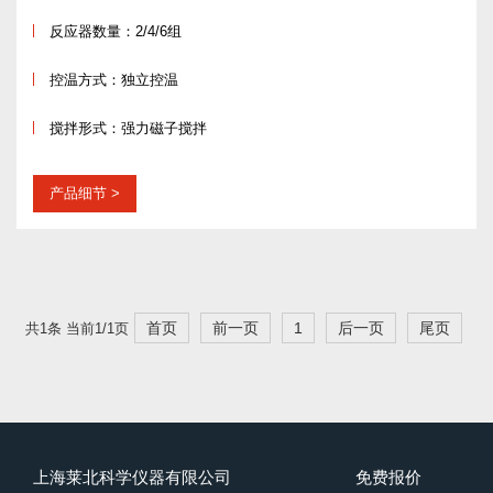
反应器数量：2/4/6组
控温方式：独立控温
搅拌形式：强力磁子搅拌
产品细节
首页
前一页
1
后一页
尾页
共1条 当前1/1页
上海莱北科学仪器有限公司
免费报价